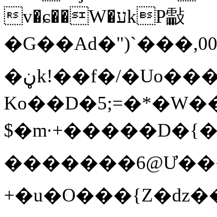
v�ɕ��W�עkP㪮
�G��Ad�")`��
�ڼk!��f�/�Uo���EmC@�?
Ko��D�5;=�*�
$�m·+�����D�{��
�������6@Ư��
+�u�O���{Z�dz