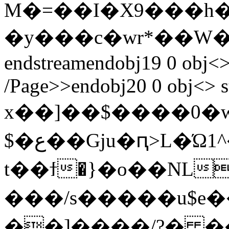
M�=��I�X9���h��ʓ;
�y���c�wr*��W
endstreamendobj19 0 obj<>
/Page>>endobj20 0 obj<> s
x��]��$����0�
$�ع��Gju�ԥ>L�Ώ1^�k>I�:�T���������
t��ϯ�}�o��NL
���/s�����u$e
��]����/?� 