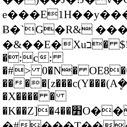
e���E1H��y��
Ƀ�`G�R& ���
�&��E�Xuב� $!=�lc�����;�K0�!
�:c:
�#> 0�N� OE8�07
����[z���c(Y���
�X���� �
�K��Z]�׻��4O��a��L���ɉ�����Q�.3�9�8Dy���v�ͻ�Z����Wo�L������e���h��M�{��=�B6ʍ��O#��
�#���T��