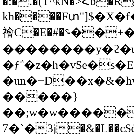
�:�.�(T^kN�>͒Հb�R
kh����Fտ"]$�X
禬C�E�#�؝��+��'��!
��������y�ϩ
�ƒ΅�z�h�v$e�s�E��c1����ȩC�A�kNu6
�un�+D��x�&�
�����}
��;w�w������)
`�7�3j�&�L��c$ċ