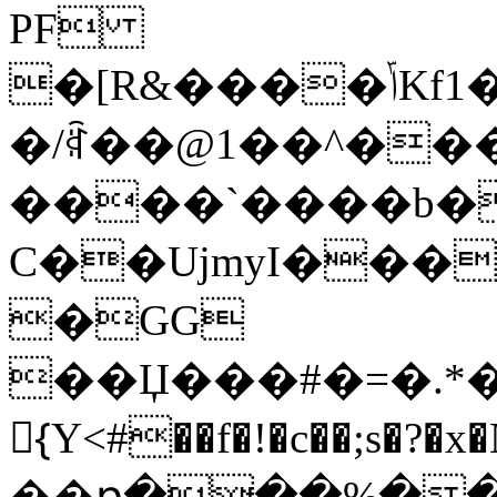
PF
�[R&����ݴKf1�|&��q_�%l�>uBkY*�Q%S��/
�/ꌛ��@1��^�
����`����b��
Ϲ��UjmyI���
�GG
��Џ���#�=�.*�
{َY<#��f�!�c��;s�?�x
��ռ���%��