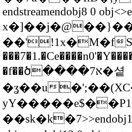
endstreamendobj8 0 obj<>e
x�]��j�@��}��
��'!1x�M�fS����
���7�1.�Ce����n0'�Y��
�f��ծ����7א�셭
�ʓ��u�';��(
yY�����e$��P
��sk�k�7>
>endobj1