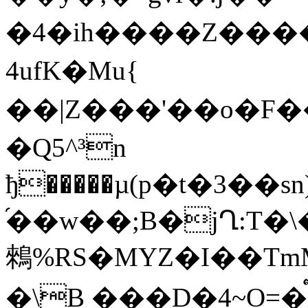
�4�ih����Z����
4ufK�Mu{
��|Z���'��o�F��YJO)��T
�Q5^³n
ђ�����µ(p�t�3��s
֝��w��;B�jՂ:T
鶆%RS�MYZ�I��TmM�km,o EހJ����O�
�\B ���D�4~O=�i