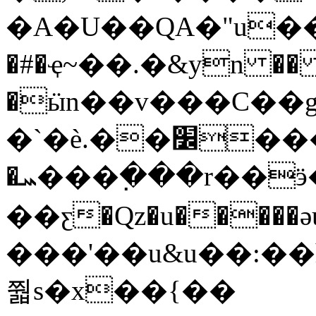
�A�U��QA�"u�����/n�i�1He�
�#�ҿ~��.�&yn �
�ӹn��v���C��g
�`�ѐ.��׼���gg��F�S�+BX��¾gŮ�Q��0�j�6�vC%�
�ܚ���߲���r��ӭ���V���e�璨
��ƹ�Qz�u�����ǝu�a�9
���'��u&u��:��h׹f�Qb�u6�U����
쭯s�x��{��