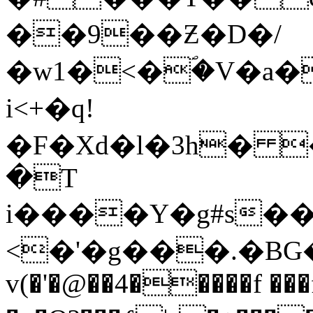
��9��Ƶ�D�/
�w1�<�ؐ�V�a
i<+�q!
�F�Xd�l�3h� 
�T
i����Y�g#s��
<�'�g���.�BG�5�u��k)���]�Fݛ
v(�'�@��4�����f ��