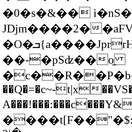
�0�s�&�� i�nS
JDjm����2��aF
�O�ܒ{a����JprrH�a�*��f*�s�;��0�>�kO�Q�[�B�t��H0��L���1v�{X��.����*F�׾<�^E6�۹��H��лt�]Q�1������
��-�pSʣ��o̫
�c��R��P�b�Gc,�(
��Q�=�c~-t|x��VS
A���!���:���c���
����t[F��"�$:����