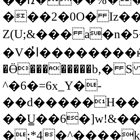
���2�0O� Iz�
Z(U;&��� a�n�5��ב�`��w6��ŕ�X�>Z���I��Y��๐�{t�1��(��'�@�F�vo�D7�
�V�ا̓��������ќɭ�4�q�/.��&�r^����&&����>��(["�gV�wt0g��׭$^
�Ӫ��������b,�
^�6�=6x_Y�-
��d�����H����
��U̳��6�]
w!&��
�;*4�^����k