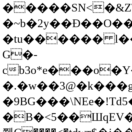
�����SN<�&Z
�~b�2y��Đ��O��
�tu������ l��
G�-
cb3o*e���o�Y��ѕI��
�.�w��3@�k���g
�9BG���\NEe�!Td5
�B�<5��ШqEV�