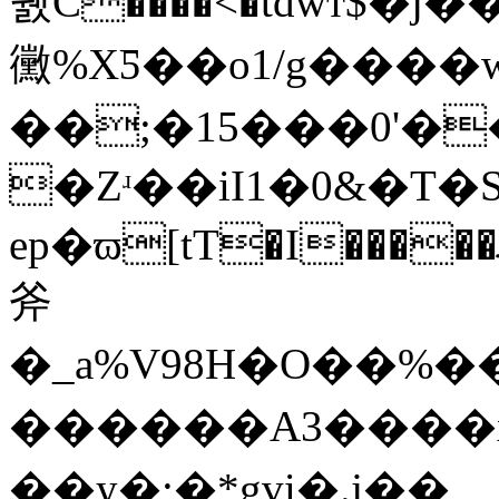
쮌C����<�tdwт$�j
黴%XƼ��o1/g���
��;�15���0'�
�Zʴ��iI1�0&�T�
ep�ϖ[tT�I�����ރ�Bpۼj�]g0������L`BBT��ӈ9cXW:͞jh�M�,)�&TtųXO �g`�y=sӐ�Л�
斧
�_a%V98H�O��%��
������A3����xZ
��y�;�*gvi�.j��