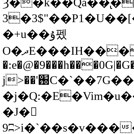
Ȝ��
k��Qa��̢
3�3$"��P1�U��[
�+u��ۇ펬
O�ދE���IH����4��@�֍�;�Њ֠Vp
�:e�@�9���h���0G|�G
j>��'֐C�`��7G��VyD�y�6
�j�Q:�E�Vim�u
�J�
9ʭ>i�`��s�v���