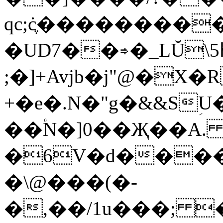
qc;ċֶ��������
�UD7
��⇒�_LŬ\5
;�]+Avjb�j"@�
+�e�.N�"g�&&S
��۠N�]0��Җ��A. /,��#ݴ�@
�6V�d����n
�\@���(�-
�,��/1u���; 