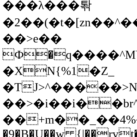
���λ���톾
�2��(�t�[zn��^�
��>e��
Ф�q����^MVY���ytZ�́rKт%����
�XN{%1�Z_
�TJ>^�����>N
��>�i��i��br
��+m��_��4%�����V�tT��
�9�B�U��w {|��rvt