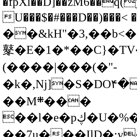
�fpXl��D]��zM6��q(
U���$�#���D��)��
��&kH"�3,��b<
鼕�E�1�*��C}�TV�
(����|���(�"-
�k�,Nj]�S�DO۴�Y
��M܍���
��l�e�pڮ�U�%������M{"��[8�Y����y rí,�2�?
��7u���IlD�;y