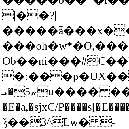
|��?|
�����ǟ���x��
���oһ�w*�O,���>
Ob��ni���#C��'J�w��4�iڄ�#!{x���ja��Ъ
�:���p�UX�����+߶L�rD
ޠ5�ܝu���� ���Wo���ۺsj�
�E�a,�sjxC/P����s
ǯ��3^Lw� -