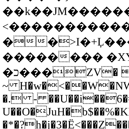
��k��JM�����
<�����������
��>I�+Ļ�
�������� �XY
�כ���ZV� ]�$�] �T�?
~ H�w�<��W�NW
�. - ��U��i��6�
U��O�JuH�b$��%�Kİ
�*�?h�j�3�Ë<���Z���