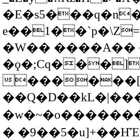
�E�s5���q�n�
e��1��`p�\Ζ=�rz��B
�W�� ����A�
�ϙ�;Cq���]
������[B
��Q�D��kL�|�
�w�~�o��������o�
� �9��5�u]+��Ҥ