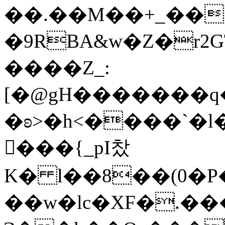
��.��M��+_��
�9RBA&w�Z�r2
����Z_:
[�@gH�������q
�ʚ>�h<����`�l
���{_pI찼
K� l��8��(0�
��w�lc�XF�.��