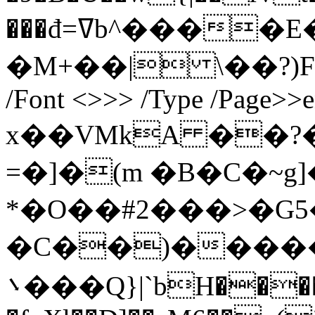
���đ=ߜb^����E�M.GO�
�M+��| \��?)F�; en
/Font <>>> /Type /Page>>e
x��VMkA ��?
=�]�(m �B�C�~g
*�О��#2���>�G
�C��)������WПn[T7n=ݩ�a�#�񻺺
܌���Q}|`bH�����L^�h��� y