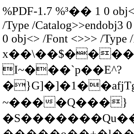
%PDF-1.7 %³�� 1 0 obj<> 
/Type /Catalog>>endobj3 0
0 obj<> /Font <>>> /Type 
x��\��$����
I~���`p��E^?
�}G]�]�1��af
~����Q���}
�S�������Qu�
�����o��+�ӏ��