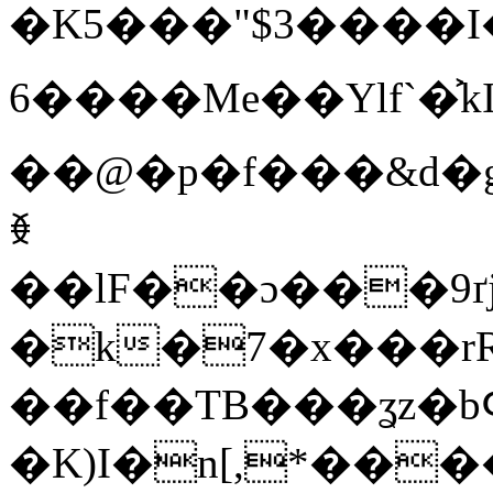
�K5���"$3����I
6����Me��Ylf`�͐kIo�
��@�p�f���&d�g
ꏧ
��lF��ɔ���9ґj�
�k�7�x���rRmo&} (O��Zڬ�vך^3��RόqVD<��
��f��TB���ʓz�
�K)I�n[,*��