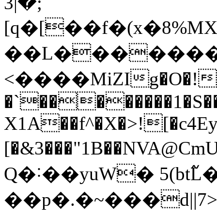
3|�;
[q�[��f�(x�8%MX0
��L�������k
<����MiZIg�O�!7m
�`��������1�S��
X1A��f^�X�>![�c4Ey
[�&3���"1B��NVA@CmU�2�Ef�
Q�˸��yuW� 5(bt߬
��p�.�~���d||7>Nqn��lC��