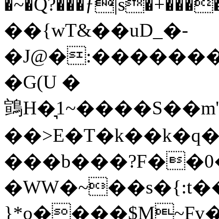
�~�Q?���ƒ|s�+���
��{ԝT&��uD_�-
�J@�:�������yI�1~=
�G(U �
䳦H�͉1~����S��
��>E�T�k��k�q
���b���?F��
�WW�~��s�{:t�
}*o����$M~Fv