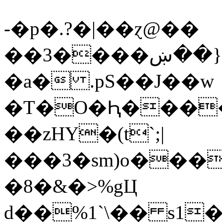
-�p�.?�|��ɀ@��
��3����ٴ��{��ښp��#��^{�;'��0���Ĝ�}?
�a� .pS��J��w
�T�O�Ԧ���
��zHY�(t`;|
���3�sm)o���
�8�&�>%gЦ
d��%1`\�� s1�