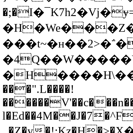
�;�I�¯K7h2�Vj�
�H�We���Z��X{�G2��
���t~�ʜ��2>�
�4Q��W�����Y
�H����H\��
���".L����!
������V'��c���n
l�Ed��4M��J�7�^F
_�Z�y�!:Kz�Η�