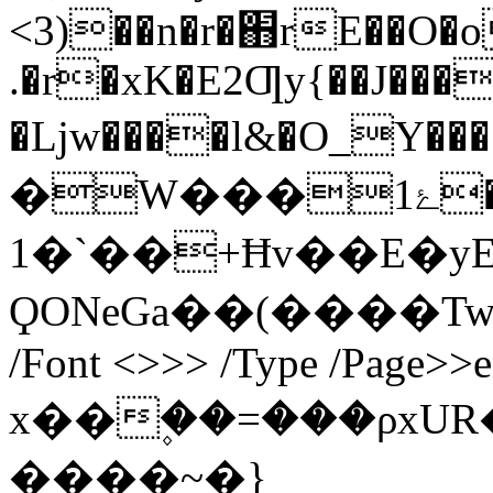
<3)��n�r�֋rE�
�O�o
.�r�xK�E2Ƣy{��J����
�Ljw����l&�O_
�W���ۓ1�pG_/M�I_G�����a�;����Tx/VZM�F�r�{5�3�ۍ
1�`��+Ħv��E�yE��nQ;g�W�M��Y�aO��pz�aO�F!
ϘONeGa��(����T
/Font <>>> /Type /Page>>e
x��۪��=���ρx
����~�}