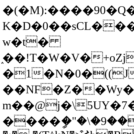
�(�M):����90�Q
K�D�0��sCL����Q
w�t�
֑��!T�W�V�+oZ
�1�N�0�((J
��N
F�Z��Wy��
m��@j�\5UY�7
����ީ�"�\�9�