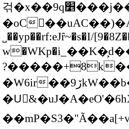
걲�x��9q׵���j��Gӑ��^��}
�oC�ً�uAC��)�A[�0�ڷ+6��k;3x)R,��2.f8T���
˽��yp��rf:eJȓ~�s�I/[9�8Z�
w�WKp�і_��K�͕
?�����+8k��
�W6ir��ڒ9kW��b�2mR662��hE'������P���)��ĔG%�m9��ι��b�Q������7%��w.
�Uُ&�uJ�A�eO'�6h
��mP�S3�"Ã��a[+v\��ཷ� P9/v��ޡe�Ac