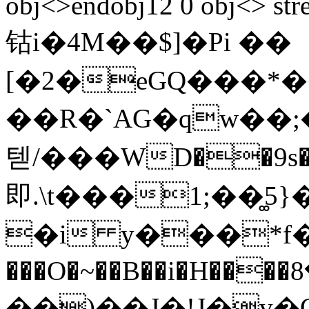
obj<>endobj12 0 obj<>
钴i�4M��$]�Pi ��
[�2�eGQ���*
��R�`AG�qw��;
텓/���WD��9s�N
即.\t���1;��͚5
�i y���*f�
���O�~��B��i�H����ߓ�8Y(@�0
��)��J�!J�v�