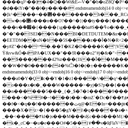
����qJ^��)�4�Q��Wt&EޝV�"�b�oZ8Q'�P^�3?��`��r�p���q�S��2�+k��'ID4.>[�V����ٮi�|�q~��˨*k�D�)�u"K{d��|
�d��iYr�"��l�y��/��# endstreamendobj14 0 obj<>endo
�[k^����+��݋��������h���_RCcǹȿ�����j�ᱤ��h43Z7������z�����ݧ����������ӏ���������;c/
�w�o�߻o���n��O?��^�}|��ty���{������/�������?��__�^~�{���ӏ��^�]_/Ǉ���-揷
���v�ܰ�׏�{����{ɿg�����ba#S��ߟo�/��_���������?�]��k���}�r��ۗ=�0����h@�mr��'�EVTDUTE�$�̵�,
�"�"��!SEI��N���BI�DETDUTEM�&e��h
�EETDM��uN�b��5S����z��Ȉ�N�R<2��
�y#Z"�d��^*�.��T�KZ�D����K�"|V�̬ܣ��{�3�[�ߌ\���U�v�V�v��(��Cu�?ި��h�dYp�z�
Ϋ&vw&Ó�4iP
A�UX��"��!R���o2"#j�&�"<
��$���)���42%z���(1h��Ĩ��M���
�'�W�P�0���B�(4�%Ѽ�I�(�±������K�|x�s�.�s]0v�qڹ��I;k��_��3����o�@�~��\_
endstreamendobj33 0 obj<>endobj16 0 obj<>endobj1
�� �a0�Y�Ϙ�c��Y�1�z1����^/��q^�
�o���x�t�_���W�����>�yj�S?p��{���9
��n������5���_{�_$�7�1����9����/ȯ�{/6 ���?zݛ��o���k�|�������ě�� ��ϝ���Oyg�
���<�%#�~!���)��>�mZ`�Dc�F��۴ܦ�l���mʛ2�ƜƼM_��5��Ӥ/Z�]�g΂�[���<�e��ںWm�Ƕ\��[3 S~Ecd�X�� l}ێ���Q}
��f�<�q��!�������ثq@�E�In=���ԗ�|
����X�\z>�{���5�gY�i\�q���'��a�
_��<����۴kl�)s���M���sĶc��4���M{/���[~O�z
�k�_cC�~�u�e���O#�5��}۷��ч�ƦFla҆V^��c���h��شr�ei�ٴ{}��3�|[�k?Q