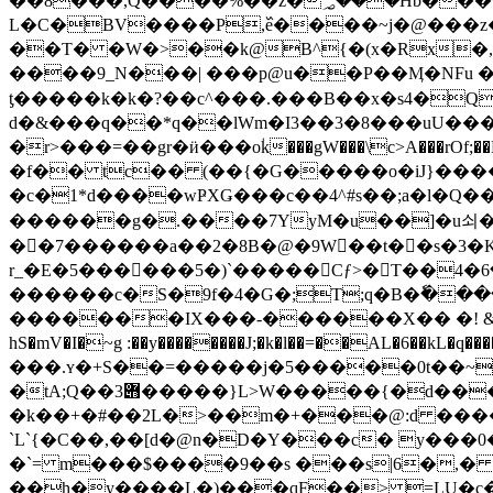
��8���,Q����%��z�؃���Hb����;�'�*@l�h�=B, @�;U��sl���J��OL^��-
L�C�
BV����P,߰e����~j�@���z
��T� �W�>��k@B^{�(x�Rx�
����9_N���| ���p@u��Ρ��Ӎ�NFu �
ƫ�����k�k�?��c^���.���B��x�s4�Q
d�&���q��*q��lWm�I3��3�8���uU���
�r>���=��gr�ӥ���oؙk���gW���\c>A���rOf;��M�'���si̷�~
�f�� tc�� (��{�G�����o�iJ}����
�c�1*d����wҎXǤ���c��4^#s��;a�l�Q�
������g�.����7YyM�u��]�u쇠��垘�M��G#u�
��7������a��2�8B�@�9W��t��s�3�K>%
r_�E�5������5�)`�����Cƒ>� T��ڄ���6�4�q����Hs�(ǒ���ϑ���0���q�D��sy���X"ϛ��c-L�>�?
������c�S�9f�4�G�;T;q�B�ٗ��
�������IX���-������X�� �! &
hS�mV�I�~g :��y��������J;�k�l��=��AL�6��kL�
���.ʏ�+S��=�����j�5�����0t��~
�tA;Q��3݋�����}L>W�����{�d���D���qeDy���3D�~��wH���r����j�Kh/�$Ru�@9��N�u��
�k��+�#��2L�>��m�+���@:d ����X
`L`{�C��,��[d�@n�D�Y���c� у��
�`= m���$����9��s ���s|6�,� 
��h�y����L�)���qF��> =LU�c��