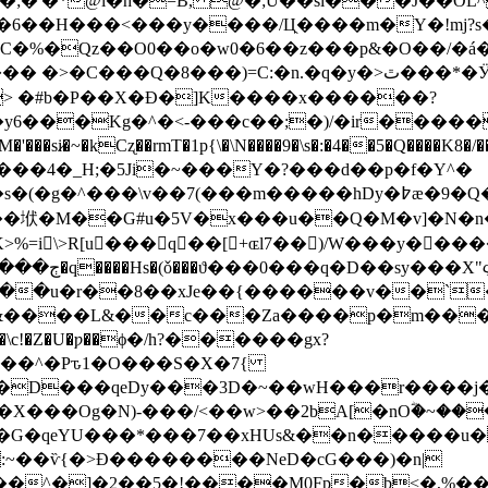
�6��H���<���y����/Ц̖����m�Y�!mj?
,C�%�Qz��O0��o�w0�6��z���p&�O��
�� �>�C���Q
�8���)=C:�n.�q �y�>ٿ���*�Ӱ'�kD�:E?���XH���cU����D"�}
> �#b�P��X�Ð�]K����x������?
y6���Kg�^�<-���c��;�)/�ir�����
�kCʐ��rmT�1p{\�\N����9�\s�:�4��5�Q����K׸��/�8V[�)�
��4�_H;�5Ji�~���Y�?���d��p�f�Y^�
�s�(�g�^���\v��
7(���m�����hDy�߈æ�9�Q�z�:�)ʛ�xH����R=R�����Tk�<�8��/
5V�x���u��Q�M�v]�N�n�/t�C}�(#��/�zxܐg�8��Ct
=i \>R[u���q��[+ɶl7��)/W���y����
���u�r��8��xJe��{������v��`
����L&��c���Za����p�m���T�
q����\c!�Z�U�ƿ��ϕ�/h?������gx?
��^�Pԏ1�O���S�X�7{
���Og�N)-���/<��w>��2bA[�nOؓ�~��
�0�G�qeYU���*���7��xHUs&��n�����u
:~��ѷ{�>Ɖ��������NeD�cG���)�n|
^�]�2��5�!����M0Fp�b<�,%���k�礔