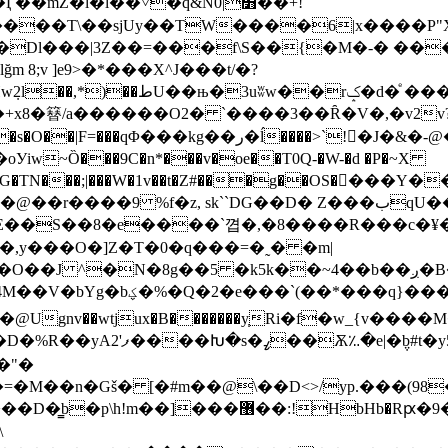
��T\��sjUy��TW����6|x����P"X
 ����d�*�:�]o�[#�*}
Ȍ���9C�n*���v�oe��T0Q-�W-�d �P�~X
�+G�TN���;|���W�1v��t�Z#���g��OS��ٰ��Y
ˋDG��D� Z���بqU��H�ǢqϐY�� -����B�ųXs0J b��
��S��8�e����`꼅�,�8����R���c�¥�R'+
7�,y���О�]Z�T�0�q���=�˷� �m|
�8g��5 �k5k��~4��b��ږ�B�*[8�ē,�+�Jg,wqU�
���֥� �ƞ<�1W����^2Ƚ���?
P����"p��h��/D/
�"�
�=�M��n�Gš� [�#m��@\��D<>/yp.���(98
HbHb�Rԗ�9��\v��ۡ�^��ke�yO���붑