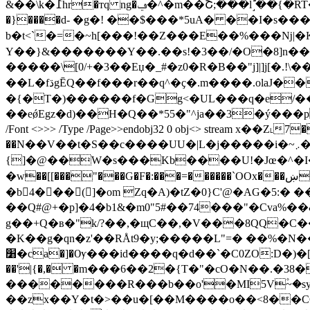
&��\k�߁hr�тq ng�ݠ�^�m��Շ;���lؕ˼��{�RT����t\�ѩ|\��s߲����R������&a�9��w�/)E��ˇ�ST�����AVjS9^���ۃ�2�y�=�9/<ן��0ʆ�d���
�}����d- �g�! ��$���*5uA� ��I�s�����'3��JB썞����ڡ�]E N�� N\ è��k^`
b�t<`�=�~h[���!��Z���E��%���ǋ|�K6|l]"��I���^�p��pO]�׼x�
Y��}&�������Y��.��s!�3��/�O�8]n�
�����\[0/+�3��Eџ�_#�z0�R�B��"j]|]j[�.!\��⇚g�u��➈،��j��(�8ם��(;
��L�fڌgĒQ��f���r��q^�ҫ�.m����.olaJ���d8�D&V�Vb���w������s�M�^���N��ͣ)�w��9jn�v���u6���a'_���7��g�e����$�5���SO5�US�$3/
�{�T�)������f�Gg<�UL���q�e/��.
��eǿEgz�d)��H�Q��*55�"^ja��3�ý���p���gww�X<��٬n�nvO[9[��:��)U.��2�ifK��J~U�CY�0
/Font <>>> /Type /Page>>endobj32 0 obj<> stream x�
��N��V��t�S��c����UU�|L�j�����i�~܇��������L����Ϗ���C��+�cM��������������\
{]�@��W�s���Kb����U!�Jœ�^�I�
�w��[[���"���G�F�:���=������`OOx���ښVPS? ��8��?�M��rM�.��˙A�(۵�3Cw-菍M� FD���'5,V�i3N� ��:�azUC
�b4���(]�om Zq�A)�tZ�0}C'@�AG�5:
��Q#@+�p]�4�b1&�m0"5#��74���"�Cva%��
g��+Q�в�"k/?��,�щC��,�V���8QQ�C��
�K��g�qn�z'��RÅt9�y;�����L"=� ��%�N���d'!2%����2 
׸�ca�]�Ѹ���id����q�d��`�C0ZO:D�)�[�I�-��؞y��eF;��z���W�L��ڄ��G���x<�K��f��NEf���}���i@�С�}
��'|{�,� �m���6��2�{T�"�cO�N��.�3
��������R���b��o'�MI5V۫~�sy
��zx��Y�t�>��u�[��M����o��<8��CQ"