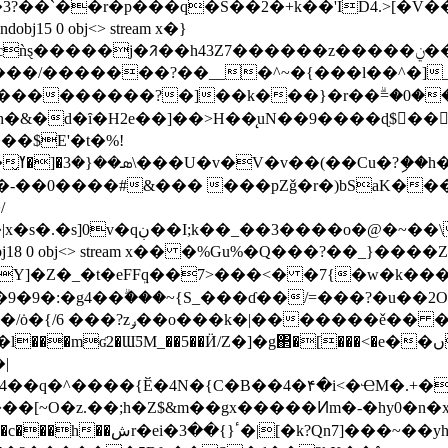
bj15 0 obj<> stream x�}
�&�d�ȋ�H2e��]��>H��̨uN��9����ɖ$򢼠��
�$E'�t�%!
�FV꼼
��-��0����#&��� ���pZǧ�r�)bSaK��
/
���w�������o��Oϗ�������
7 0 obj<>endobj18 0 obj<> stream x�� �%Gu%�Q���?��
�Y]�Z�_�t�eFFܸq��7>���<� �7{�w�k�
�9�:�g4��ۗ���~{S_���ɗ��/=���?�u��2OM
^ܖ����j�r�sս�%�G� ���W�
+4��q�^����{Ӗ�4N�{C�B��4�۴�i<�ҼM�.+
.��;h�Z$&m��gx�����Ͷm�-�hy0�n�x�m�Ֆ�[m�-6���
n7]���~��yh�{6D�/