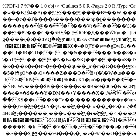
%PDF-1.7 %³�� 1 0 obj<> /Outlines 5 0 R /Pages 2 0 R /Type /
�w��Bi4�A(���������B҇~��WI���
��~�c��J̓����ӟ����J���np�[�������T
����q��@������V(�����\%�
���82���G��5H�"tfOF�Д���Ŵb)m�=.|
g����(�:��dVQ̪ۚ�P���a4]�5kAk*�������07�ˀ���;F�
+ƭ����Z1�b�(��6�E®\����Kކ�0�QƑY�w=�gDwB1����s���w*e�zp̢U_�����5C'������u�0̹^�]���A��1�c��82 K��RX�z[ �$;M#��8�I�|
��UI�JB�2U��{_�!�&������;9r��8�u:�S���C�
\�oT!:��I��N�Bޣ�&K(��*����uS�T��gWI���a��j��#F��
�5�힪gQ*��\Q>���Z���O�8>ׄ(�\�W�.s����
=�G<��Pam�h����}5��s�ۿK1�pu)�)̵��l5�R�~�N���9��q�BӬ�q�Sy����υ"��س���^� ��
�ŃBCWv����$Pi��R���&�8tB�9�dׄ6b�& �
��ö�=�$���Y�DM��+Y����X�:.%ʺ�c
��XS��m��S�"V��f���t������g�)m<��p
���}%��.bY�ᮥU�����Jic��_�F:� nt݄7��g��l��3u�꽊�mـ|S v$ �?z ��3�
4HGt������;���w����(�Į�<-���4
�I�A�������#���K -5%H�jA�H�'�B��[�.��ѷH�i'�R{�7~���6*9ԦF�٫G��om�5�x���w��p��8Y�
����K_�k_��V�x�,se��F��s�lr
T�ɚ���$;]���%)�i��,�]ӏ�v�%"��O�Ѯ��v