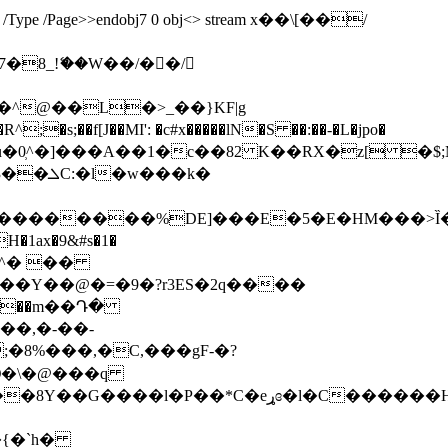
<>>> /Type /Page>>endobj7 0 obj<> stream x��\[��/
8_!ޭ��W��/��/
�^@��L�>_��}KF|g
;�s;��f[J��MI': �c#x�����lN�S ��:��-�L�jpo�
���k�
1ax�9&#s�1�
���Y��@�=�9�?r3ES�2q����
(���m��Դ�
��,�-��-
�Ю�\�@���q
�{�`h�