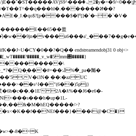
��[_wT�����?�����_v_w�5mm΋�����}
?�|Q�̜��'�#=��:ჰ%�_pa�䧰�
���>��s^I��"(6��)5pj}
汬�6ħ�c��,�1E'
2A�ƛ%��J6�e6�-
Nl+���s���h�up�1L-
�w>�-8�=K