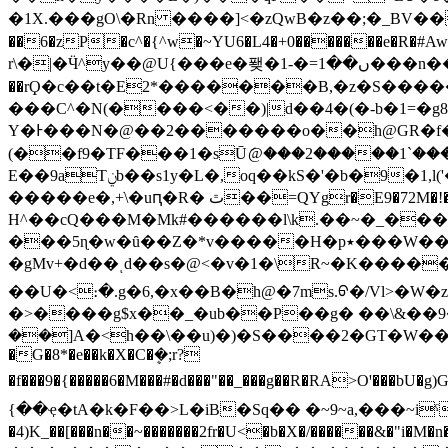
�1X.���gO\�Rn ����]<�zQwB�z��;�_BV���
��6�zP�c^�{^w�~YU6�L4�+0�������e�R�#AwQ�y��<��:�N��6���:�+M�51
r\�|�Ӵ^y��@U{���e�퐺�1-�=ں��1���n��Xe�?���Xc��?�s�3��%��Ϲ]��k4�����8V��\s��§6b�~�Ku@y��l{��X�G,��
��rϘ�c��t�E2*�������B,�z�S�����KT���,نX����ۑ�1��d��9 d ��9�
���C^�N(����<��)|d��4�(�-b�1=�g8�3ۑ�3_U�����MWUz[������P}����>��|
Y�Ͱ���N�@��2�������o��h@GR�f�
(��f9�TF���1�sŪަ@���2�����1`����
E��9aTݧb��s1y�L�,oq��kS�'�b�9�1,l('�"y�i\�sŏS�/�Y���s5��e�3�l+�w�uɾG[��r_�`��]1NԐW��D��?c��V������sB�!
�����e�,+ֹ\�uԥ�R� ٿ��=QΥgr�E9�72M�!��J; E^i�.>d�J~ٟ0?R�e�M����4>#�QC?
H^��cQ���M�Mk#������l\k.��~�_���d��m�;��٤;R�M��D���\~���u���E��{S���Ȥ�d_�
���5ɳ�w�ȗ��Z�*v�����H�p٭���W����M>4r�m/x��E�&"�Hy� X�XǑ����K�Q����C�-
�gMv+�d��ͺd��s�@<�v�1�\R~�K�����k��yޏ��XO���>�Ƀ�ri�k���15b3�װO�:*�qߢ��D��;��z��PU{.������7��ǹ��Oҷ��8P�>���v�m�b��J��e\>�� yn
��U�<։�.g�6,�x��B�h@�7ms.ᠪ�/Vl>�W�z.ڍ�@�|�_t gQ����4��%�z_�CF�]x����o��Rz����1����U�N9��s68;�gG����'ѧk
�>����g$x��_�ub��P��g� ��\&��9�HU���gaq�
��]A�<h��\��u)�)�S����2�GT�W��|&�ߵc��0�_�q����Gr<��,�q���g9�/w��~��2�1 ? E:���rLo�\k&���5��
�G�8*�e��k�X�C�ܷ�;r?
�f���9�{�����6�M���#�d���"��_���g��R�RA>Oꞌ���bU�g)Gy��'��`�">D�_$���6�"�yIې��O����ZY��+6���X.��
{��ҿ�tA�k�F��>L�iB�Sq�� �~9~a,���~iˤ'����+����|�ץ��O�O�<�~�&�s�9��9-�Ӓ
�4)K_��[���n��~�������2fr�U<�b�X�/������&