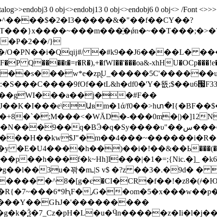
Catalog>>endobj3 0 obj<>endobj13 0 obj<>endobj6 0 obj<> /Font 
^����$�2�I3�����&�"��f��CY��?
���}x����~���m���҉�ǿn�~��T���;�>�7�
�P�2��/}
L�/O�PN��i�Qqĳ#/ �#k9��J6����L� ��
P Q����t�=r�R�),+�fWI��'���oa&-хhHU�OCp���!e�R^
���9fOf��tL&h�df0�'Y�뚒;$��u6՗F33��ܠC:�l�w
+8�`�;M���<�WĀD�-���0m�|)�]12NH�
,:B¶���H��kw$J"�m��4���~������i�R
�y �E�U4����h��)��i�!��&��Ь���
��h���f�k~Hh]I���|�1�=;{Nic.�]_ �k6
.�9d� � ;�8%���,�C,���gF-�?
���� �^8�[g�є�CI�CR�f��!�z8�(҂
�G����l�P��*C�eړɞ�l�C������ΗE�ތ���?
����Y��GҺJ�'���������
�g�k�Ѯ�7_Cz�pH�L�u�Ӵn�����z�Ii�l�j�