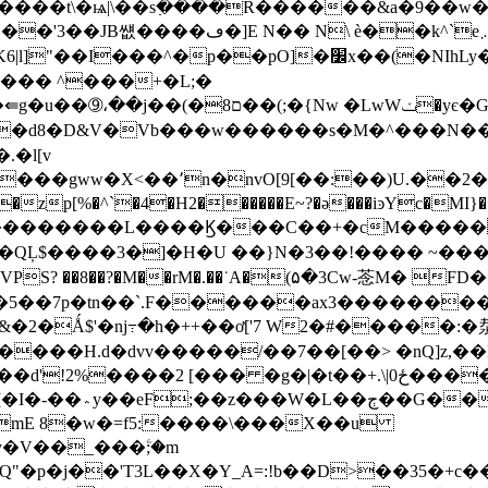
e܇/�T��T^��q���hl�.�������꯷��?
�(�NIhLy�AE�ˌJ.�qo$?[p����$�犳]�`�~�`�V�
���� ^���+�L;�
�{Nw �LwWݖ�yє�G������E��65��盥
�l[v
��?�Q�� endstreamendobj31 0 obj<>
�Z˪7��zp[%�^`�4�H2������E~?�ǝ���iͽYc�MI}
QĻ$����3�]�H�U ��}N�3��!���� ~���_*
� ��5��7p�tn��`.F������ax3��������
&�2�Ǻ$'�ǌ߹�h�++��ơ['7 W2�#�����:�
���H.d�dvv�����/��7��[��> �nQ]z,��
[��� �g�|�t��+.\|0ځ�����,��&�M�hEQ�����/>?
8�mE 8�w�=f5:����\���X��u
�V��_���ۧ;�m
�p�j��'T3L��X�Y_A=:!b��D>��35�+c�