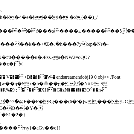
��ʖީ��K���,�ln��K�>X\��V��xV�
Ӕzzޢu�NW2=oQO?
�c�j v!
 +B��ß��W-� endstreamendobj19 0 obj<> /Font
�[w��q�Sx�h�草��g��N#I>.S
9 ;� ���XHl�G�zN����!��3O࣢� �n-
�С�Ө��Y�
�S1�2�}
-