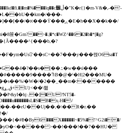
�cڵ׶�"K�r{}�m˕V&�,-�'-
�L��һU��km�/���-
�ym�Us'��sC=��7���y���랝O6sa�T
ߣ\B�@�ˁ�H|2���MU�
'���s��%/�W�/�2��_��m�:������
\핾
�U?NT5�-
����u������sL�S�B�x̩-H�\/
�Й�<���-��eU��Uj��,�\��R�r.��
�/