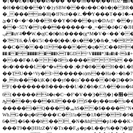
�{��E�h�q��k9���"���!m���|��HǄ*׫u�Ӷ��mZ�l�l��˅�q&N׻|0��+!
�H��Ц���Y�}ySBW���z��C�h�j� BR��
�_���m�Hj�!FNc#��؊��Y���T��ނ�1�Dl���|3Z��=���f\S��{�M�-� ���ob&v�[�o�X��V�*-
ئ�T�<�^�J��R��Y�0���q/e�DAc[^ ��ylğm 8;v ]e9>�*���X^J���t/�?
��~5Y�ѓq��������=�_=��d�G'�JHw݂2l��,*)��طU��њ�3uʬw��rݤ�d�ͤ
ݠ�տ'4��W.�q(C�f�h1����(g*M�V�<��`��+x8�簮/a������O2� `����3��Ȓ�V�,�v2v?���{/��s[:�+�!�+�
�77E6,�Ǻ�k'5/:���[��/,�x��Ʒ�&�_ߤ�E �s�O��|F=���qΦ���kg��ر�ĺ����>`!�J�&�-@�!dX��2͕�� V~h Zc7��Ӌ�-
��C����11����;�q�;C��R�oУiw~
��:������0���KT�GD^V����*3�a�b�<k
�s��F�A��l$x����8  !k ���@��r����9 %f�z, sk`
�s�\����L�*�we�� ;�;P�8��H��L�E
��ҬU��^Vy�I>�����o)rtƾ��Ha�>�h�
�_#e���k)K�{��yf��(oˆ�����0�]3��9�O��J ^�N
F{�������B���e��L\�Z�h�;CA��im�t4M��V�bYg�bؼ�%�Q�2�e���`(��*���q}���q��_��!�
6{�����i4�e�C~�F'�V��Ȝ�ǯ�}�׫��@Ugnv��wtjux�B�������y֧Ri�f�w_{v����M�ɨ�@-���Dj%�P��
ԡ���y���K8���})S��y��tm�u��D�%R��yAފ'2����Խ�s�ߨ��Ѫ؉�e|�݆b#t�y5��<<.�
�����i�Q���l�ퟖhS��$����\"N
Wh.G��q�6���\C�1!a��1Jl��l\�9
6�/}�6�/��h:��l_�N�&h|(�p1i���K>��D�̳b�p\h!m��]���޶��:!
���T9��[HHzZ�V�Tx��Fی�p�L��y%��?)�뱛\