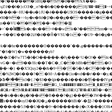
��h�l]�����ֵji{8j?��=��[�~+���lkd�fi.�|�m�%���lq�
,���r�~HU��a�}JU�4����U$OS����4�g��
k�\�he�������O������`��،g�����v���Ϝ
1鞪���"�S�W}�w������yb?
9��/Hc��T�C�_C��:bBb��˪�O�#�����9����
<�} ��X5Quy2��&�9=i�'|�5�A�C�9�
���?� �M>A���{io�vd��r\��<�y,�gڨ_ړ+U}<��
!��n3�{.?�$3��śԗ���4���ä�㸫���IVg��Ի&yI�hjۂ�]
͜ ��f�]�{�o��=�-v���G_Us�����B\��KDe�_�;�D�D
�u�Q�.r>�M�;�s�5���?�����H?�)}B�}Q7�9�o�X
��x��z�g�f��n�B���?�g}����3W���ϩ