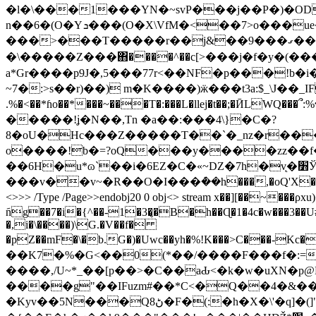
�l�\���1���YN�~svP���j��P�)�OD
n��6�(O�Yܖ���(O�X\VfМ�<��7>o���ue����Ќ3Z��6��rۛB�9˙�r�xNƌ(��@�5p�@ݝ�r-
���>���T�����r��j&��9���ގ���F��DWTZ1 ���^$��K&���sL@�3��p��`h�k�^�e���i�-�x(��)_/
�\�����Z���΋����^��c[>���j�f�y�(����M�nZ�ތ�׳
a*Gr����p9J�,5���77r<��NF�p���!b�i��a)��M��
~7�:>s��r)��) m�K����)ӝ���t3a:$_\J��_ΙF
.%�<��*ɦo��*���~���T�:���L�llej�t��;�ӢLWQ���՞:%��ifB�ئ#WѯyD��p�r�O�9=]�:���l8�MYn�����k��+#Z�
�����!ʝ�N��,Tn �a��:���4\}�C�?
8�oU�Hc���Z�����T��`�_nz�r���~�#
o����!b�=?oQ���y����zz��f�
��6H�u*ɷ`��i�6EZ�C�«~DZ�7h�v̨�׻ЎO��)� 4�n�F��q�6Za�J�V��i�v=�4��-
���v��v~�R��O�I���ܶ��h���,�oQ'X�W� *"o'P
<>>> /Type /Page>>endobj20 0 obj<> stream x��][��~���ρ
َng��7�i�{^��-1�3�̢�B�h��Ɋ�1�4c�w���3��U#�
�,i�\����)\G.�V��f�
�pZ��mF�\�b.G�)�Uwc��yh�%!K���>C���-Kc����L��9MI�E
��K7�%�G<��0(*��/����F���f�:
����,/U~*_��[p��>�C��aԂ<�k�w�uXN�p
����g"
��IFuzm#��*C<�Q��4�&�
�Kyv��5N���Qڻ8�F�(:�h�X�\'�q]�(]"�c/әS<�I�Y�(�<��r۷���TΣ��J�@��;G�zp�����ՠy}�aGv��e{}