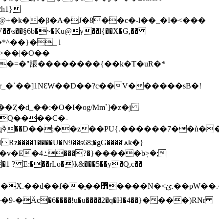
h1}
�=�"䛫��������{��k�T�uR�*
�b݂>�;|