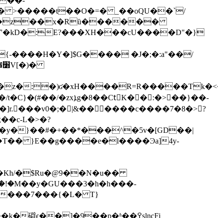
s� >�����t��O�=� _��oQU��`/
/�á�z��x�Rȕ������
{-����H�Y�]$G���� �J�;�:a"��/
ٔK��:�>��}��-
�]r.���v0�;�|&������c����7�8�>?
�y�}��#�+��*���^�5v�[GD��|
� }E��g����e�l����Ͽa]4y-
�!�M��y�GU���3�h�h���-
����7���{�L� T}
ϵ��]�9��p�ʱ��ߐslncFi