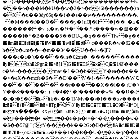
�r7}z�����]wX���/x�������t��9߃y.!�?ְ������5Bfq��S�d��?kӾ��û-
���o���M�kU��w�2�>�n[46i������}nʮZ\f��l�}cOƎ�_:e?
�X�u��8dy66q��{��s��w�ֽ������\��
_�M���f��Ö����y�}nƢ�l]�j��_�ؼ�M�W�>>hy�e�8d�]J�o��g��=����6��]��[��/�א���ϔ���͔ۑ�E�h��X��k��/
�������v_g�ny�!+���.*g����w�뛬��ןn��VU���[��>��쳻
����]�*�B����5��BUٻ�q���Tiw�g��>`��޶�أk�c�c��+#��w[\k�?��zm�>mi�8筪�Gm?��>�.|�*c�WZ^��6�2�b�*[�g?
���m���E�r���j�7��W����`�w��׊��أ c���R�w�62��~6��U��ש2�8f�d��Ĥ�VSU�1s�>�U9~�6�g��{Ã����^{���b,�?
h�'c�ܖm��~�m��3^��U��4~�ĮF?
���e�a�`t�����.n�02;m�_���������
�y�tlzh�2Pgn�:��>�]1G���'�E$�x�Cj�f�
c�W~����тma^�ٲ�O�b�[Y�ea��n����/Z�Fw7T5�I�O�����-�Ԧ���^U�O!� �4c�Ǥ��4�?��s�[��ߑ�w��ܳu���
�>�eX��mcfe�6��D'��V�{-������W ՇvG�>�e
���"������r�����X��i��:rU�'��
Y��&�����:_)=c�4��!���f��w%=��D�a�%]W]�6
�l���xv����Ֆ�
�e�:�$�ό��ޔ�k�/.��[R^Mv��\
�z���{����t�>�Tƿ̗�38`�y�5��C�?T��TL�C9��*Ɔ|
�E�۹����C3Xg0��=zf�KX2����ɚ�wQU��c����
�s����Ϲ�_��6�]a�!=�^�9����w�
�$��57@ٱ(?tY����k��2G;��e\�Ā�c\���D�׋x����oyl3��Җl�ݶ������hBi�'-�챮-?�������{�#ꃩ�By6���X�����ȋ~�5%�!'^G2i��/
��f�7��~{ox3c���r�ݔ�P��1��R��U��X�q?��B���r��5.9��U���9+�8�����:(�cX���}OЊ�yO�<����� >��!���!��7��HU�