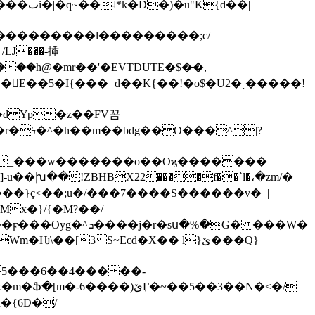
�E��5�I{���=d��K{��!�o$�U2�
ˎ�����!
�r�ϟ�^�h��m��bdg��O���^|?
_}����Z]-u��խ��!ZBHBX22����f��`l�،�zm/�
����}ç<��;u�/���7����S������v�_|
x�}/{�M?��/
�5���6��4��� ��-
�)ێӶ�~��5��3��N�<�/