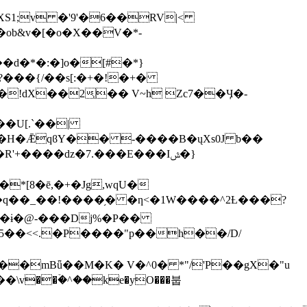
S1;v �'9'�6��RV|<
���U[.`��|
����dz�7.���E���Iݜ�}
��mBǖ��M�K� V�^0� *"/'P��gX�"u