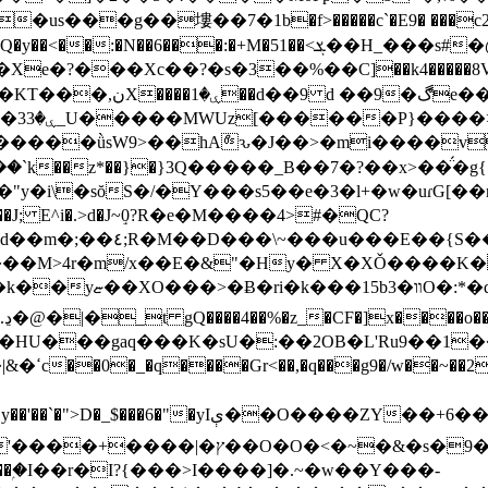
us���g��塿��7�1b�f>�����c`�E9� ���c2
��<ܮ��H_���s#�@+�k��β�A�J�8��c�-l��_�I�<���
ڰe��*^��}�_ l
�O��
����ǜsW9>��hAްԅ�J��>�mi����v
`k��z*��}�}3Q�����_B��7�?��x>��̈́�g{
�:�O�I�og/Mm`]�z�j
a>�gnx>iy2g�.�y��g��E��s�^
�}
��K�sU�:��2OB�L'Ru9��1��v�E�ߑ4���?�}����
y�Q,c��
d��f��֪��߻����N�<ﱝ.��pW��.�SRΒ'ל�!m��٥���*
c�6����!u�u����2�q�H�4��}����)RNr
�"i�M�n��ۭ�I��r�I?{���>I����]�.~�w��Y���-